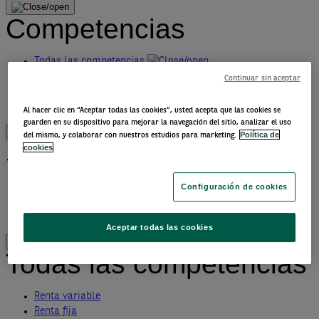
Competencias
Todas las competencias
ETFs
Continuar sin aceptar
Invertir de manera sostenible
Inversión temática
Al hacer clic en “Aceptar todas las cookies”, usted acepta que las cookies se
guarden en su dispositivo para mejorar la navegación del sitio, analizar el uso
Política de
del mismo, y colaborar con nuestros estudios para marketing.
Sobre nosotros
cookies
Sobre nosotros
Configuración de cookies
Sostenibilidad
Contáctanos
Aceptar todas las cookies
Todas las competencias
Renta variable
Renta fija