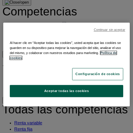
Competencias
Todas las competencias
Continuar sin aceptar
ETFs
Invertir de manera sostenible
Inversión temática
Al hacer clic en “Aceptar todas las cookies”, usted acepta que las cookies se
guarden en su dispositivo para mejorar la navegación del sitio, analizar el uso
del mismo, y colaborar con nuestros estudios para marketing.
Política de
cookies
Sobre nosotros
Configuración de cookies
Sobre nosotros
Sostenibilidad
Contáctanos
Aceptar todas las cookies
Todas las competencias
Renta variable
Renta fija