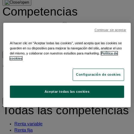
Competencias
Todas las competencias
Continuar sin aceptar
ETFs
Invertir de manera sostenible
Inversión temática
Al hacer clic en “Aceptar todas las cookies”, usted acepta que las cookies se
guarden en su dispositivo para mejorar la navegación del sitio, analizar el uso
del mismo, y colaborar con nuestros estudios para marketing.
Política de
cookies
Sobre nosotros
Configuración de cookies
Sobre nosotros
Sostenibilidad
Contáctanos
Aceptar todas las cookies
Todas las competencias
Renta variable
Renta fija